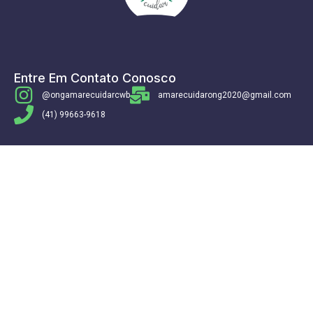
Entre Em Contato Conosco
@ongamarecuidarcwb
amarecuidarong2020@gmail.com
(41) 99663-9618