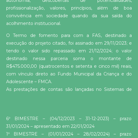
autonomia, descobertas de potencialidades,
profissionalização, valores, princípios, além de boa
convivência em sociedade quando da sua saída do
acolhimento institucional.
O Termo de fomento para com a FAS, destinado a
execução do projeto citado, foi assinado em 29/11/2023; e
tendo o valor sido repassado em 21/12/2024; o valor
destinado nessa parceria soma o montante de
R$475.000,00 (quatrocentos e setenta e cinco mil) reais,
com vínculo direto ao Fundo Municipal da Criança e do
Adolescente – FMCA.
As prestações de contas são lançadas no Sistemas de
Transferências Voluntárias, bem como no Sistema
Integrado de Transferências – SIT, vinculado ao Tribunal de
Contas do Estado do Paraná – TCE/PR, se mantém
6º BIMESTRE – (04/12/2023 – 31-12-2023) – prazo
rigorosamente em dia, de modo que abaixo segue a lista
31/01/2024 – apresentado em 22/01/2024
de prazos:
1º BIMESTRE – (01/01/2024 – 28/02/2024) – prazo